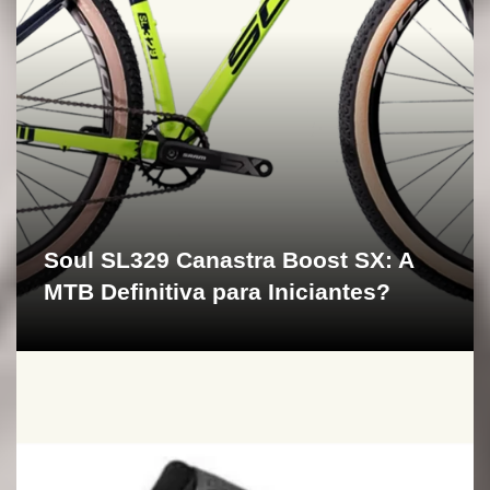
p
o
s
t
s
Soul SL329 Canastra Boost SX: A
MTB Definitiva para Iniciantes?