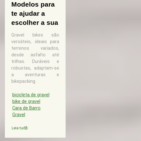
Modelos para
te ajudar a
escolher a sua
Gravel bikes são
versáteis, ideais para
terrenos variados,
desde asfalto até
trilhas. Duráveis e
robustas, adaptam-se
a aventuras e
bikepacking.
bicicleta de gravel
bike de gravel
Cara de Barro
Gravel
Leia tudo