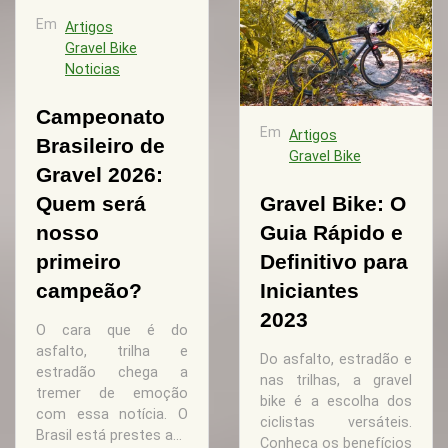
Em
Artigos
Gravel Bike
Noticias
Campeonato
Em
Artigos
Brasileiro de
Gravel Bike
Gravel 2026:
Quem será
Gravel Bike: O
nosso
Guia Rápido e
primeiro
Definitivo para
campeão?
Iniciantes
2023
O cara que é do
asfalto, trilha e
Do asfalto, estradão e
estradão chega a
nas trilhas, a gravel
tremer de emoção
bike é a escolha dos
com essa notícia. O
ciclistas versáteis.
Brasil está prestes a...
Conheça os benefícios