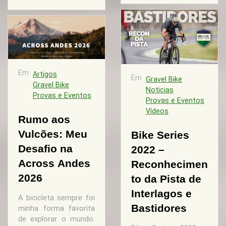
Em
Artigos
Em
Gravel Bike
Gravel Bike
Noticias
Provas e Eventos
Provas e Eventos
Vídeos
Rumo aos
Vulcões: Meu
Bike Series
Desafio na
2022 –
Across Andes
Reconhecimen
2026
to da Pista de
Interlagos e
A bicicleta sempre foi
Bastidores
minha forma favorita
de explorar o mundo.