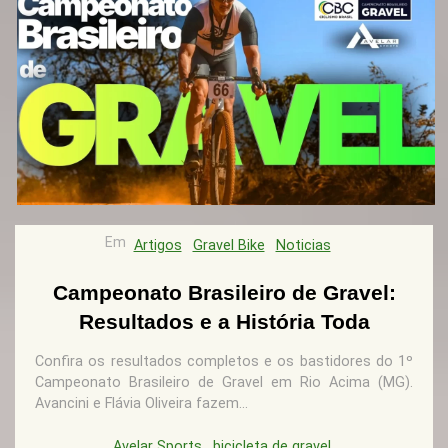
Em
Artigos
Gravel Bike
Noticias
Campeonato Brasileiro de Gravel:
Resultados e a História Toda
Confira os resultados completos e os bastidores do 1º
Campeonato Brasileiro de Gravel em Rio Acima (MG).
Avancini e Flávia Oliveira fazem...
Avelar Sports
bicicleta de gravel