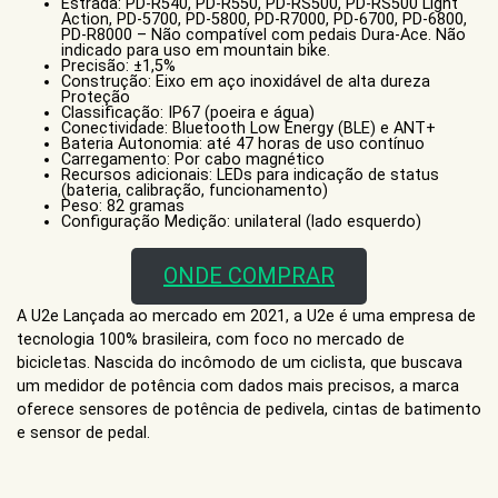
Estrada: PD-R540, PD-R550, PD-RS500, PD-RS500 Light
Action, PD-5700, PD-5800, PD-R7000, PD-6700, PD-6800,
PD-R8000 – Não compatível com pedais Dura-Ace. Não
indicado para uso em mountain bike.
Precisão: ±1,5%
Construção: Eixo em aço inoxidável de alta dureza
Proteção
Classificação: IP67 (poeira e água)
Conectividade: Bluetooth Low Energy (BLE) e ANT+
Bateria Autonomia: até 47 horas de uso contínuo
Carregamento: Por cabo magnético
Recursos adicionais: LEDs para indicação de status
(bateria, calibração, funcionamento)
Peso: 82 gramas
Configuração Medição: unilateral (lado esquerdo)
ONDE COMPRAR
A U2e Lançada ao mercado em 2021, a U2e é uma empresa de
tecnologia 100% brasileira, com foco no mercado de
bicicletas. Nascida do incômodo de um ciclista, que buscava
um medidor de potência com dados mais precisos, a marca
oferece sensores de potência de pedivela, cintas de batimento
e sensor de pedal.