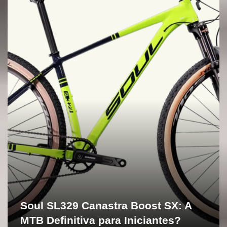
a
ç
ã
o
d
e
P
o
s
t
Soul SL329 Canastra Boost SX: A
MTB Definitiva para Iniciantes?